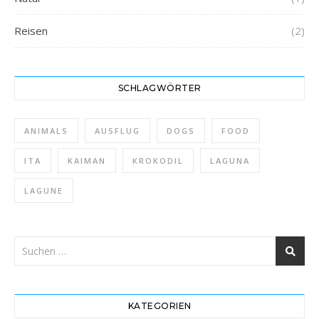
Reisen
(2)
SCHLAGWÖRTER
ANIMALS
AUSFLUG
DOGS
FOOD
ITA
KAIMAN
KROKODIL
LAGUNA
LAGUNE
KATEGORIEN