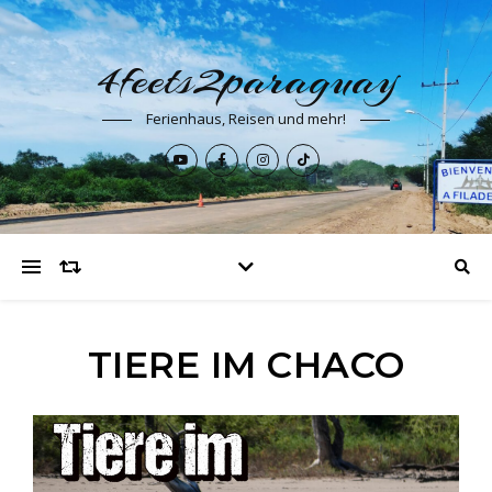
4feets2paraguay
Ferienhaus, Reisen und mehr!
TIERE IM CHACO