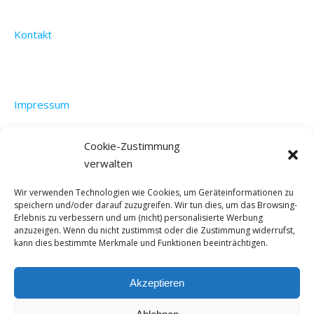
Kontakt
Impressum
Cookie-Zustimmung
verwalten
Datenschutzerklärung
Wir verwenden Technologien wie Cookies, um Geräteinformationen zu
speichern und/oder darauf zuzugreifen. Wir tun dies, um das Browsing-
Erlebnis zu verbessern und um (nicht) personalisierte Werbung
anzuzeigen. Wenn du nicht zustimmst oder die Zustimmung widerrufst,
kann dies bestimmte Merkmale und Funktionen beeinträchtigen.
Akzeptieren
©4feets2paraguay 2022 - All Rights Reserved. |
Bard Theme von
WP Royal
.