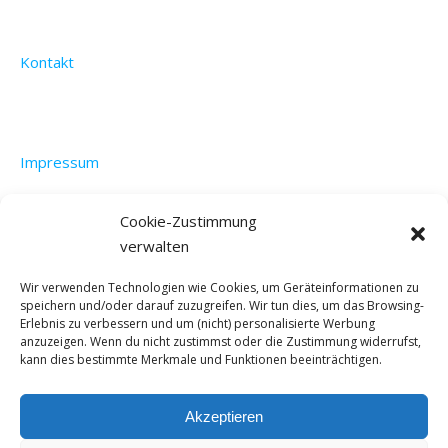
Kontakt
Impressum
Cookie-Zustimmung
verwalten
Datenschutzerklärung
Wir verwenden Technologien wie Cookies, um Geräteinformationen zu
speichern und/oder darauf zuzugreifen. Wir tun dies, um das Browsing-
Erlebnis zu verbessern und um (nicht) personalisierte Werbung
anzuzeigen. Wenn du nicht zustimmst oder die Zustimmung widerrufst,
kann dies bestimmte Merkmale und Funktionen beeinträchtigen.
Akzeptieren
©4feets2paraguay 2022 - All Rights Reserved. |
Bard Theme von
WP Royal
.