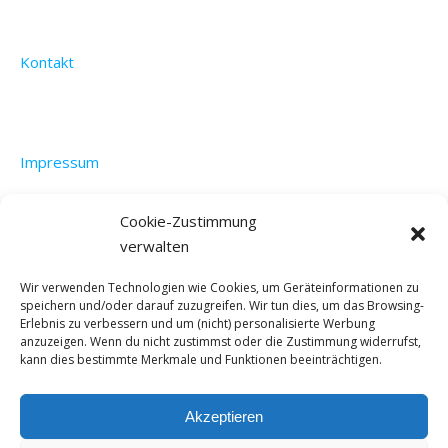
Kontakt
Impressum
Cookie-Zustimmung
verwalten
Datenschutzerklärung
Wir verwenden Technologien wie Cookies, um Geräteinformationen zu
speichern und/oder darauf zuzugreifen. Wir tun dies, um das Browsing-
Erlebnis zu verbessern und um (nicht) personalisierte Werbung
anzuzeigen. Wenn du nicht zustimmst oder die Zustimmung widerrufst,
kann dies bestimmte Merkmale und Funktionen beeinträchtigen.
Akzeptieren
©4feets2paraguay 2022 - All Rights Reserved. |
Bard Theme von
WP Royal
.