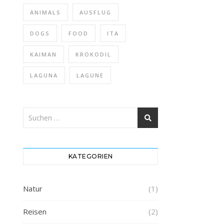
ANIMALS
AUSFLUG
DOGS
FOOD
ITA
KAIMAN
KROKODIL
LAGUNA
LAGUNE
KATEGORIEN
Natur
(1)
Reisen
(2)