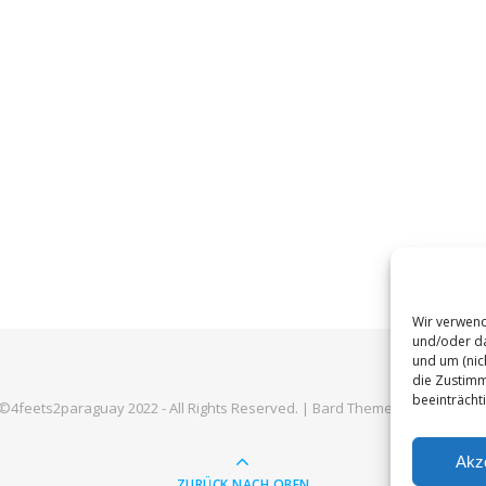
:
Wir verwend
und/oder da
und um (nic
die Zustimm
beeinträcht
©4feets2paraguay 2022 - All Rights Reserved. |
Bard Theme von
WP Royal
Akz
ZURÜCK NACH OBEN