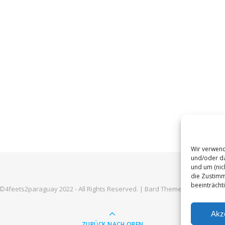
:
Wir verwend
und/oder da
und um (nic
die Zustimm
beeinträcht
©4feets2paraguay 2022 - All Rights Reserved. |
Bard Theme von
WP Royal
Akz
ZURÜCK NACH OBEN