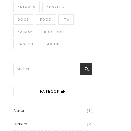
ANIMALS
AUSFLUG
DOGS
FOOD
ITA
KAIMAN
KROKODIL
LAGUNA
LAGUNE
KATEGORIEN
Natur
(1)
Reisen
(2)