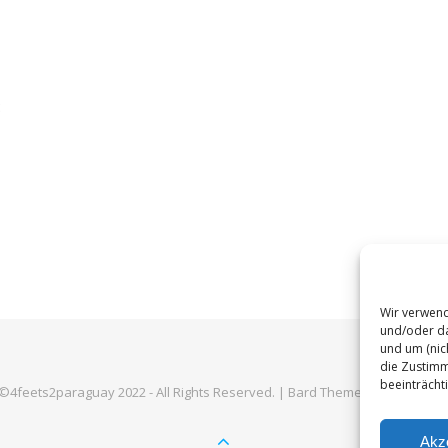
:
Wir verwend
und/oder da
und um (nic
die Zustimm
beeinträcht
©4feets2paraguay 2022 - All Rights Reserved. |
Bard Theme von
WP Royal
Akz