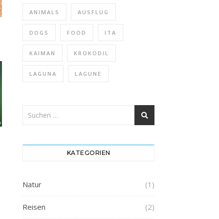
ANIMALS
AUSFLUG
DOGS
FOOD
ITA
KAIMAN
KROKODIL
LAGUNA
LAGUNE
KATEGORIEN
Natur
(1)
Reisen
(2)